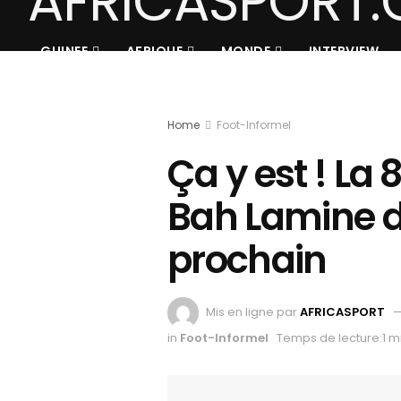
GUINEE
AFRIQUE
MONDE
INTERVIEW
Home
Foot-Informel
Ça y est ! La 
Bah Lamine d
prochain
Mis en ligne par
AFRICASPORT
in
Foot-Informel
Temps de lecture:1 m