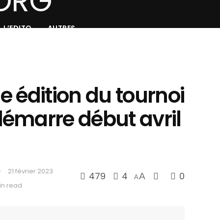
L’EDITO
AUTRES
8e édition du tournoi
émarre début avril
21 février 2023
479
4
0
A
A
in read