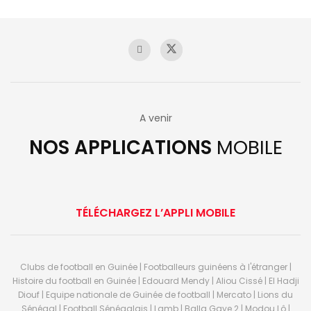
A venir
NOS APPLICATIONS
MOBILE
TÉLÉCHARGEZ L’APPLI MOBILE
Clubs de football en Guinée | Footballeurs guinéens à l'étranger |
Histoire du football en Guinée | Edouard Mendy | Aliou Cissé | El Hadji
Diouf | Equipe nationale de Guinée de football | Mercato | Lions du
Sénégal | Football Sénégalais | Lamb | Balla Gaye 2 | Modou Lô |