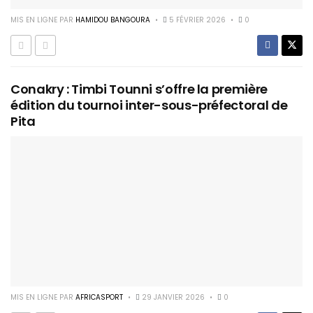
MIS EN LIGNE PAR
HAMIDOU BANGOURA
5 FÉVRIER 2026
0
Conakry : Timbi Tounni s’offre la première
édition du tournoi inter-sous-préfectoral de
Pita
MIS EN LIGNE PAR
AFRICASPORT
29 JANVIER 2026
0