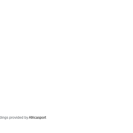
dings provided by
Africasport