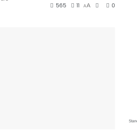
565
11
0
A
A
Stan