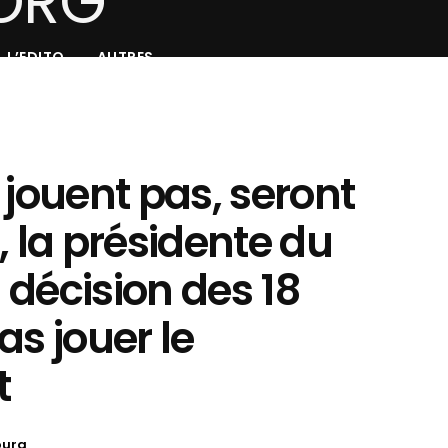
L’EDITO
AUTRES
 jouent pas, seront
, la présidente du
décision des 18
as jouer le
t
oura