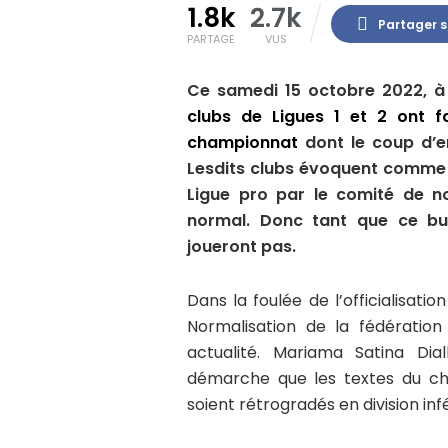
1.8k
2.7k
Partager 
PARTAGE
VUS
Ce samedi 15 octobre 2022, à 
clubs de Ligues 1 et 2 ont fa
championnat
dont le coup d’en
Lesdits clubs évoquent comme m
Ligue pro par le comité de no
normal. Donc tant que ce bure
joueront pas.
Dans la foulée de l’officialisati
Normalisation de la fédératio
actualité. Mariama Satina Dia
démarche que les textes du ch
soient rétrogradés en division inf