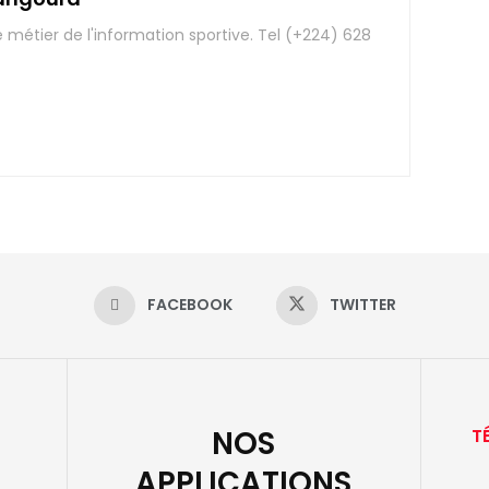
e métier de l'information sportive. Tel (+224) 628
FACEBOOK
TWITTER
NOS
T
APPLICATIONS