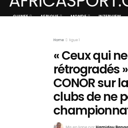
GUINEE
AFRIQUE
MONDE
INTERVIEW
Home
ligue 1
« Ceux qui ne
rétrogradés »
CONOR sur la 
clubs de ne p
championna
Mis en ligne par
Hamidou Bang