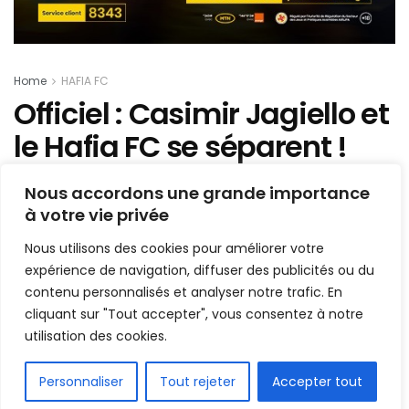
Home
HAFIA FC
Officiel : Casimir Jagiello et
le Hafia FC se séparent !
Mis en ligne par
Hamidou Bangoura
Nous accordons une grande importance
A
A
à votre vie privée
25 août 2024
Temps de lecture:1 min read
Nous utilisons des cookies pour améliorer votre
expérience de navigation, diffuser des publicités ou du
contenu personnalisés et analyser notre trafic. En
cliquant sur "Tout accepter", vous consentez à notre
utilisation des cookies.
FR
Personnaliser
Tout rejeter
Accepter tout