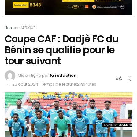
Home
AFRIQUE
Coupe CAF : Dadjè FC du
Bénin se qualifie pour le
tour suivant
Mis en ligne par
la redaction
A
A
25 août 2024
Temps de lecture:2 minutes