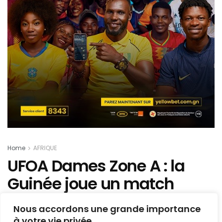
Home
AFRIQUE
UFOA Dames Zone A : la
Guinée joue un match
décisif ce soir contre la
Nous accordons une grande importance
Gambie
à votre vie privée