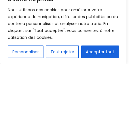
Nous utilisons des cookies pour améliorer votre
Mis en ligne par
Hamidou Bangoura
A
A
expérience de navigation, diffuser des publicités ou du
25 janvier 2023
Temps de lecture:1 min read
contenu personnalisés et analyser notre trafic. En
cliquant sur "Tout accepter", vous consentez à notre
utilisation des cookies.
FR
Personnaliser
Tout rejeter
Accepter tout
1.5k
PARTAGE
La Guinée joue son 3e et dernier match dans le
groupe B ce soir à 14H contre la Gambie au compte