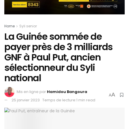
Home
Syli senior
La Guinée sommée de
payer près de 3 milliards
GNF à Paul Put, ancien
sélectionneur du Syli
national
Mis en ligne par
Hamidou Bangoura
A
A
25 janvier 2023
Temps de lecture:1 min read