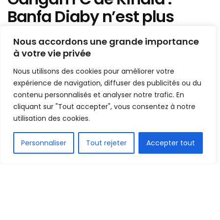
Banfa Diaby n’est plus
président du club !
Nous accordons une grande importance
à votre vie privée
Mis en ligne par
Hamidou Bangoura
A
A
Nous utilisons des cookies pour améliorer votre
12 octobre 2022
Temps de lecture:1 min read
expérience de navigation, diffuser des publicités ou du
contenu personnalisés et analyser notre trafic. En
cliquant sur "Tout accepter", vous consentez à notre
utilisation des cookies.
FR
Personnaliser
Tout rejeter
Accepter tout
1.7k
PARTAGE