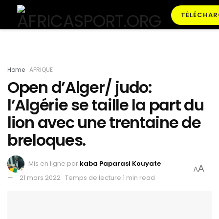
TÉLÉCHAR
Home
AFRIQUE
Open d’Alger/ judo:
l’Algérie se taille la part du
lion avec une trentaine de
breloques.
Mis en ligne par
kaba Paparasi Kouyate
A
A
21 mars 2022
Temps de lecture:1 min read