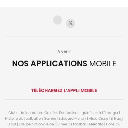
A venir
NOS APPLICATIONS
MOBILE
TÉLÉCHARGEZ L’APPLI MOBILE
Clubs de football en Guinée | Footballeurs guinéens à l'étranger |
Histoire du football en Guinée | Edouard Mendy | Aliou Cissé | El Hadji
Diouf | Equipe nationale de Guinée de football | Mercato | Lions du