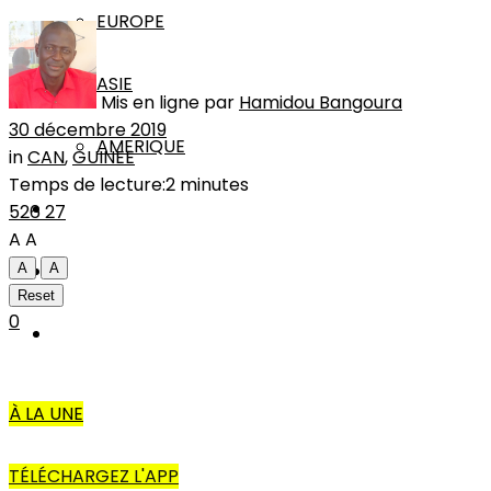
EUROPE
ASIE
Mis en ligne par
Hamidou Bangoura
30 décembre 2019
AMERIQUE
in
CAN
,
GUINEE
Temps de lecture:2 minutes
INTERVIEW
526
27
A
A
L’EDITO
A
A
Reset
0
AUTRES
À LA UNE
TÉLÉCHARGEZ L'APP