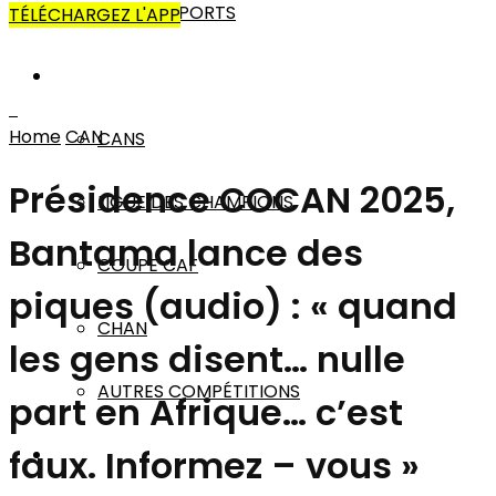
AUTRES SPORTS
TÉLÉCHARGEZ L'APP
AFRIQUE
Home
CAN
CANS
Présidence COCAN 2025,
LIGUE DES CHAMPIONS
Bantama lance des
COUPE CAF
piques (audio) : « quand
CHAN
les gens disent… nulle
AUTRES COMPÉTITIONS
part en Afrique… c’est
faux. Informez – vous »
MONDE