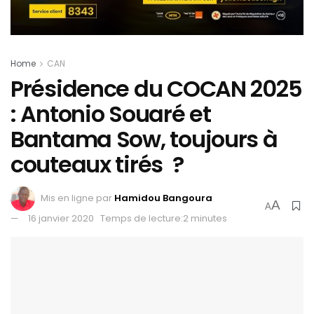
Home
CAN
Présidence du COCAN 2025
: Antonio Souaré et
Bantama Sow, toujours à
couteaux tirés ?
Mis en ligne par
Hamidou Bangoura
A
A
16 janvier 2020
Temps de lecture:2 minutes