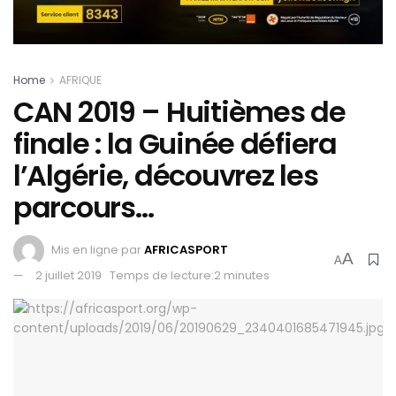
Home
AFRIQUE
CAN 2019 – Huitièmes de
finale : la Guinée défiera
l’Algérie, découvrez les
parcours…
Mis en ligne par
AFRICASPORT
A
A
2 juillet 2019
Temps de lecture:2 minutes