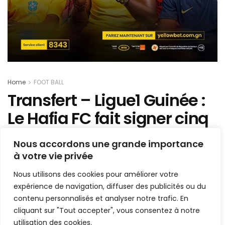
Home
FOOT BALL
Transfert – Ligue1 Guinée :
Le Hafia FC fait signer cinq
expatriés
Nous accordons une grande importance
à votre vie privée
Mis en ligne par
Hamidou Bangoura
A
A
Nous utilisons des cookies pour améliorer votre
2 juillet 2019
Temps de lecture:2 minutes
expérience de navigation, diffuser des publicités ou du
contenu personnalisés et analyser notre trafic. En
cliquant sur "Tout accepter", vous consentez à notre
utilisation des cookies.