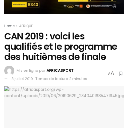
Home
AFRIQUE
CAN 2019 : voici les
qualifiés et le programme
des huitièmes de finale
Mis en ligne par
AFRICASPORT
A
A
3 juillet 2019
Temps de lecture:2 minutes