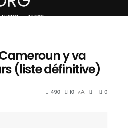
L’EDITO
AUTRES
e Cameroun y va
s (liste définitive)
490
10
0
A
A