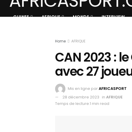
GUINEE
AFRIQUE
MONDE
INTERVIEW
Home
AFRIQUE
CAN 2023 : l
avec 27 joueur
Mis en ligne par
AFRICASPORT
28 décembre 2023
in
AFRIQUE
Temps de lecture:1 min read