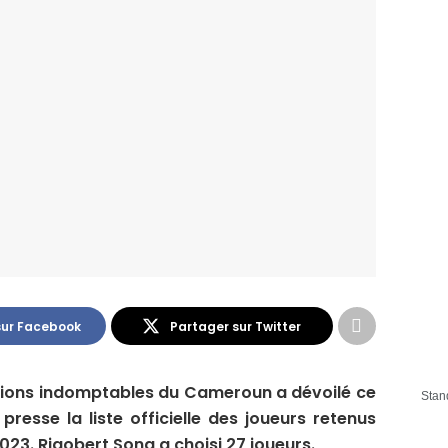
sur Facebook
Partager sur Twitter
Lions indomptables du Cameroun a dévoilé ce
Stan
presse la liste officielle des joueurs retenus
023. Rigobert Song a choisi 27 joueurs.