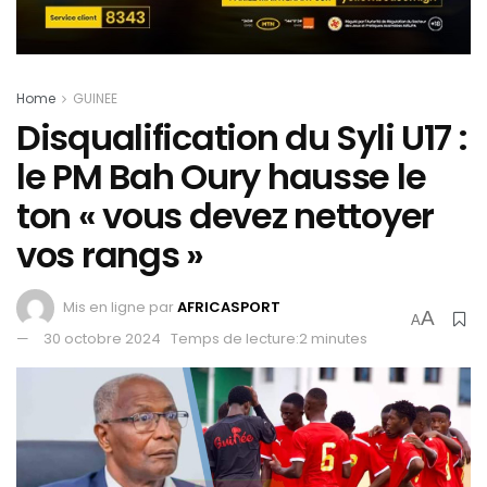
Home
GUINEE
Disqualification du Syli U17 :
le PM Bah Oury hausse le
ton « vous devez nettoyer
vos rangs »
Mis en ligne par
AFRICASPORT
A
A
30 octobre 2024
Temps de lecture:2 minutes