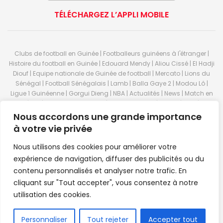
Home
Guinéens D'ailleurs
Guinéens d’ailleurs:
Morgan Guilavogui et
Lamine Cisse buteurs,
Nous accordons une grande importance
Amara Conde passeur,
à votre vie privée
Simon Falette voit rouge —
Nous utilisons des cookies pour améliorer votre
Notre condensé du mardi
expérience de navigation, diffuser des publicités ou du
contenu personnalisés et analyser notre trafic. En
cliquant sur "Tout accepter", vous consentez à notre
Mis en ligne par
AFRICASPORT
A
A
utilisation des cookies.
30 octobre 2024
Temps de lecture:3 minutes
FR
Personnaliser
Tout rejeter
Accepter tout