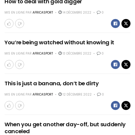
How to deal with gold digger
MIS EN LIGNE PAR
AFRICASPORT
14 DÉCEMBRE 2022
0
You’re being watched without knowing it
MIS EN LIGNE PAR
AFRICASPORT
13 DÉCEMBRE 2022
0
This is just a banana, don’t be dirty
MIS EN LIGNE PAR
AFRICASPORT
12 DÉCEMBRE 2022
0
When you get another day-off, but suddenly
canceled