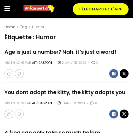
TÉLÉCHARGEZ L'APP
Home
Tag
Humor
Étiquette :
Humor
Age is just a number? Nah, it’s just a word!
MIS EN LIGNE PAR
AFRICASPORT
2 JANVIER 2023
0
You dont adopt the kitty, the kitty adopts you
MIS EN LIGNE PAR
AFRICASPORT
1 JANVIER 2023
0
A frog can only take so much before