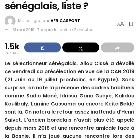
sénégalais, liste ?
Mis en ligne par
AFRICASPORT
A
A
31 mai 2019
Temps de lecture:2 minutes
1.5k
PARTAGE
Le sélectionneur sénégalais, Aliou Cissé a dévoilé
ce vendredi sa présélection en vue de la CAN 2019
(21 Juin au 19 juillet prochains, en Égypte). Sans
surprise, on note la présence des cadres habituels
comme Sadio Mané, Idrissa Gana Gueye, Kalidou
Koulibaly, Lamine Gassama ou encore Keita Baldé
sont là. On notera le retour assez inattendu d’Henri
Saivet. L’ancien bordelais n’avait plus été appelé
depuis mars 2018 et une rencontre amicale face à
la Bosnie. Il n’a joué aucune rencontre lors des