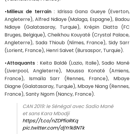
•Milieux de terrain
: Idrissa Gana Gueye (Everton,
Angleterre), Alfred Ndiaye (Malaga, Espagne), Badou
Ndiaye (Galatasaray, Turquie), Krépin Diatta (FC
Bruges, Belgique), Cheikhou Kouyaté (Crystal Palace,
Angleterre), Sada Thioub (Nîmes, France), Sidy Sarr
(Lorient, France), Henri Saivet (Bursaspor, Turquie).
•Attaquants
: Keita Baldé (Lazio, Italie), Sadio Mané
(Liverpool, Angleterre), Moussa Konaté (Amiens,
France), Ismaïla Sarr (Rennes, France), Mbaye
Diagne (Galatasaray, Turquie), Mbaye Niang (Rennes,
France), Santy Ngom (Nancy, France).
CAN 2019: le Sénégal avec Sadio Mané
et sans Kara Mbodji
https://t.co/nZDPfioRKq
pic.twitter.com/djYr1k8NTk