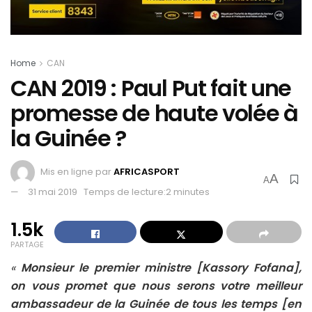
Home
CAN
CAN 2019 : Paul Put fait une
promesse de haute volée à
la Guinée ?
Mis en ligne par
AFRICASPORT
A
A
31 mai 2019
Temps de lecture:2 minutes
1.5k
PARTAGE
«
Monsieur le premier ministre [Kassory Fofana],
on vous promet que nous serons votre meilleur
ambassadeur de la Guinée de tous les temps [en