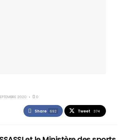
EPTEMBRE 2020
0
Share
Tweet
692
374
SSI et le Ministère des sports