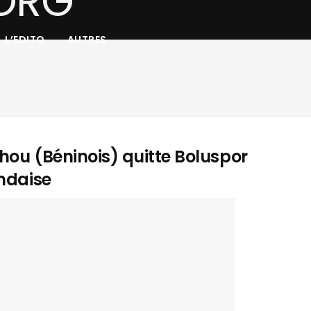
L’EDITO
AUTRES
ehou (Béninois) quitte Boluspor
andaise