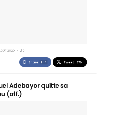
AOÛT 2020
0
Share
Tweet
944
376
el Adebayor quitte sa
 (off.)