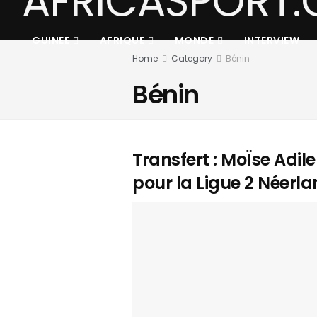
GUINEE
AFRIQUE
MONDE
INTERVIEW
Home
Category
Bénin
Bénin
Transfert : MoÏse Adil
pour la Ligue 2 Néerl