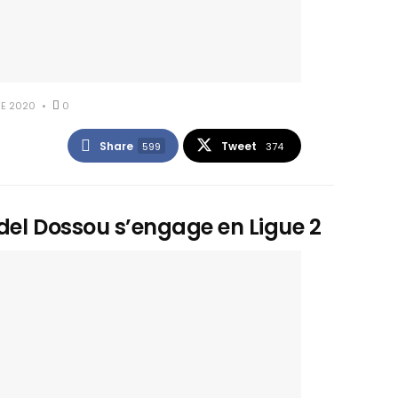
RE 2020
0
Share
Tweet
599
374
odel Dossou s’engage en Ligue 2