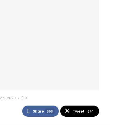
VRIL 2020
0
Share
Tweet
598
374