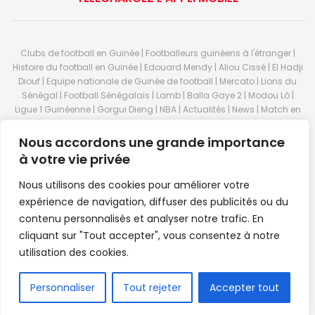
Clubs de football en Guinée | Footballeurs guinéens à l'étranger |
Histoire du football en Guinée | Edouard Mendy | Aliou Cissé | El Hadji
Diouf | Equipe nationale de Guinée de football | Mercato | Lions du
Sénégal | Football Sénégalais | Lamb | Balla Gaye 2 | Modou Lô |
Ligue 1 Guinéenne | Gorgui Dieng | NBA | Actualités | News | Match en
direct | But | Actualité au Guinée | Premier League | Ligue 1 | Liga | Serie
A | LSFP | Conakry | Guinée | Sport Guineen | Basket Guineens | Foot
Nous accordons une grande importance
Guineen | Handball Guinee | Match Guinee | Championnat Guinée |
à votre vie privée
Stade du 28 septembre | Coupe d'Afrique des nations de football |
Equipe de Guinee| Equipe national de Guinée | Senegal Equipe |
Nous utilisons des cookies pour améliorer votre
Guinée | Le Senegal | Dakar | Coupe de Guinée | Stade du 28
expérience de navigation, diffuser des publicités ou du
septembre | Foot Club | Sport Guinee | Sport Senegal | Paris Foot |
contenu personnalisés et analyser notre trafic. En
Sport en direct | Boxe | Sénégal Dakar | La Guinée | Live Sport | RTG |
cliquant sur "Tout accepter", vous consentez à notre
Guinee en direct | Foot en direct | Foot direct | Eurosports | Football
direct | Vidéo | Télécharger Africasport | Clubs de football guinéens |
utilisation des cookies.
Premier Bet Guinée | Guinee game | Pronostic | Pari foot Guinée |
Feguifoot.com. © 2023
Africasport
- Premium WordPress news &
FR
Personnaliser
Tout rejeter
Accepter tout
magazine theme by
Confordev
.