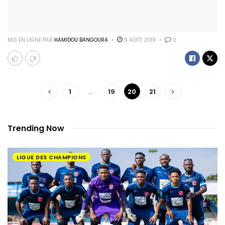
MIS EN LIGNE PAR
HAMIDOU BANGOURA
9 AOÛT 2019
0
1
…
19
20
21
Trending Now
LIGUE DES CHAMPIONS