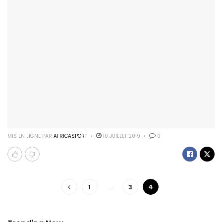
MIS EN LIGNE PAR
AFRICASPORT
10 JUILLET 2019
0
1
…
3
4