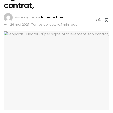
contrat,
Mis en ligne par
la redaction
A
A
26 mai 2021
Temps de lecture:1 min read