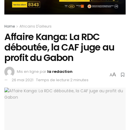
Home
Africains D'ailleurs
Affaire Kanga: La RDC
déboutée, la CAF juge au
profit du Gabon
Mis en ligne par
la redaction
A
A
26 mai 2021
Temps de lecture:2 minutes