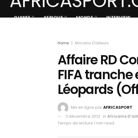
GUINEE
AFRIQUE
MONDE
INTERVIEW
Home
Africains D'ailleurs
Affaire RD Co
FIFA tranche 
Léopards (Off
Mis en ligne par
AFRICASPORT
3 décembre 2021
in
Africains D'ail
Temps de lecture:1 min read