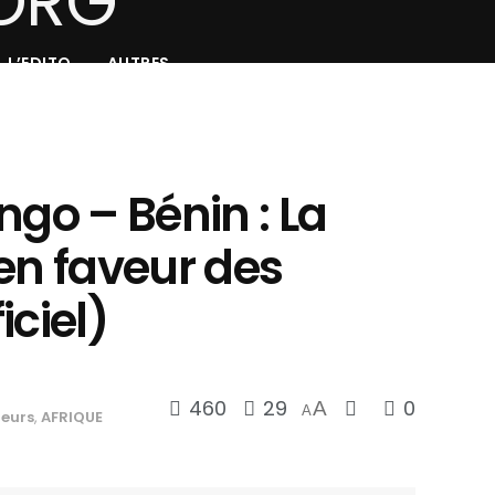
L’EDITO
AUTRES
ngo – Bénin : La
en faveur des
iciel)
460
29
0
A
A
leurs
,
AFRIQUE