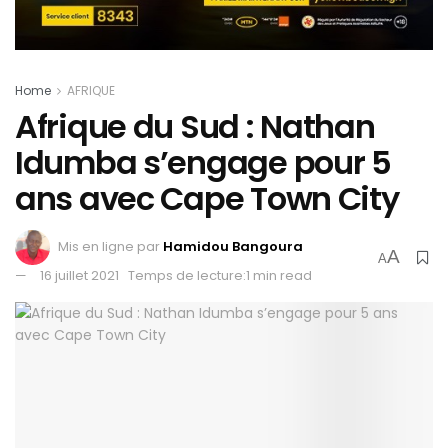
Home
AFRIQUE
Afrique du Sud : Nathan
Idumba s’engage pour 5
ans avec Cape Town City
Mis en ligne par
Hamidou Bangoura
A
A
16 juillet 2021
Temps de lecture:1 min read