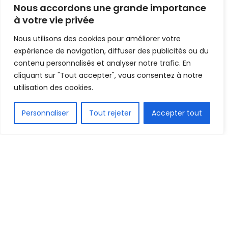
montée en Ligue 1 au
Nous accordons une grande importance
détriment de Kabasha
à votre vie privée
Nous utilisons des cookies pour améliorer votre
Mis en ligne par
Hamidou Bangoura
A
A
expérience de navigation, diffuser des publicités ou du
16 juillet 2021
Temps de lecture:2 minutes
contenu personnalisés et analyser notre trafic. En
cliquant sur "Tout accepter", vous consentez à notre
utilisation des cookies.
FR
Personnaliser
Tout rejeter
Accepter tout
1.5k