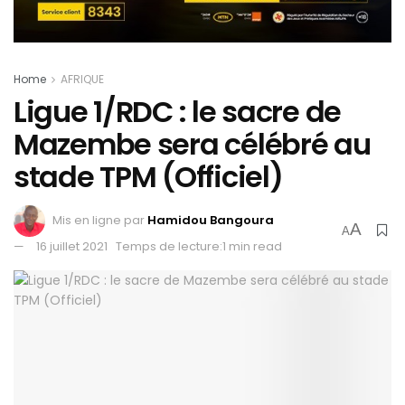
Home
AFRIQUE
Ligue 1/RDC : le sacre de
Mazembe sera célébré au
stade TPM (Officiel)
Mis en ligne par
Hamidou Bangoura
A
A
16 juillet 2021
Temps de lecture:1 min read