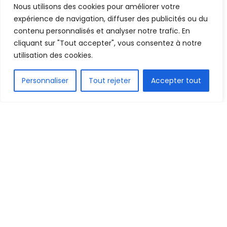
jour
Nous utilisons des cookies pour améliorer votre
expérience de navigation, diffuser des publicités ou du
Mis en ligne par
Hamidou Bangoura
contenu personnalisés et analyser notre trafic. En
A
A
cliquant sur "Tout accepter", vous consentez à notre
5 septembre 2021
Temps de lecture:1 min read
utilisation des cookies.
FR
Personnaliser
Tout rejeter
Accepter tout
1.5k
PARTAGE
La 2
journée des préliminaires dans la zone CAF, de
e
la coupe du Monde Qatar 2022, a démarré ce