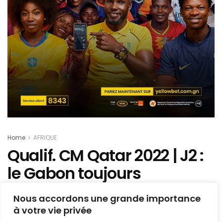
Home
AFRIQUE
Qualif. CM Qatar 2022 | J2 :
le Gabon toujours
impuissant, 2e revers pour
Nous accordons une grande importance
le Togo, les résultats du
à votre vie privée