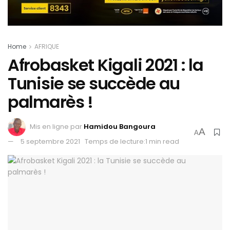
Home
AFRIQUE
Afrobasket Kigali 2021 : la
Tunisie se succède au
palmarès !
Mis en ligne par
Hamidou Bangoura
A
A
5 septembre 2021
Temps de lecture:1 min read