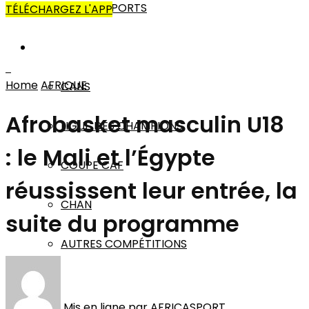
AUTRES SPORTS
TÉLÉCHARGEZ L'APP
AFRIQUE
Home
AFRIQUE
CANS
Afrobasket masculin U18
LIGUE DES CHAMPIONS
: le Mali et l’Égypte
COUPE CAF
réussissent leur entrée, la
CHAN
suite du programme
AUTRES COMPÉTITIONS
MONDE
Mis en ligne par
AFRICASPORT