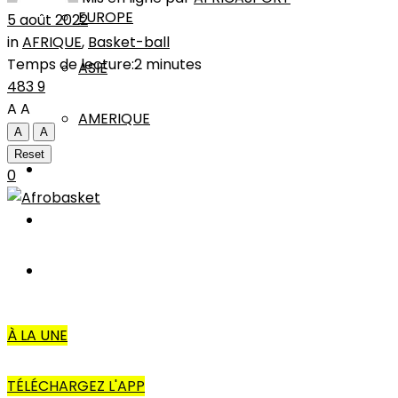
EUROPE
5 août 2022
in
AFRIQUE
,
Basket-ball
Temps de lecture:2 minutes
ASIE
483
9
A
A
AMERIQUE
A
A
Reset
INTERVIEW
0
L’EDITO
AUTRES
À LA UNE
TÉLÉCHARGEZ L'APP