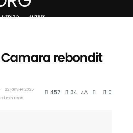
L’EDITO
AUTRES
dé Camara rebondit
22 janvier 2025
457
34
0
A
A
e:1 min read