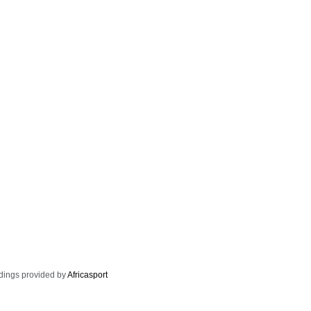
dings provided by
Africasport