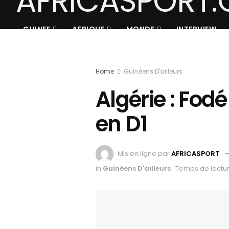
GUINEE
AFRIQUE
MONDE
INTERVIEW
Home
Guinéens D'ailleurs
Algérie : Fo
en D1
Mis en ligne par
AFRICASPORT
in
Guinéens D'ailleurs
Temps de lectur