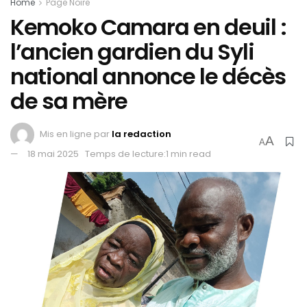
Home
Page Noire
Kemoko Camara en deuil :
l’ancien gardien du Syli
national annonce le décès
de sa mère
Mis en ligne par
la redaction
A
A
18 mai 2025
Temps de lecture:1 min read