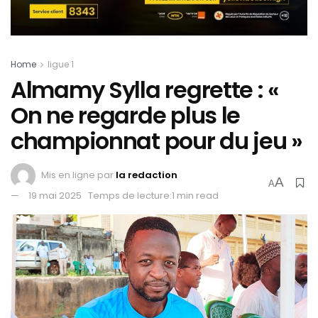
Home
ligue 1
Almamy Sylla regrette : «
On ne regarde plus le
championnat pour du jeu »
Mis en ligne par
la redaction
A
A
19 mai 2025
Temps de lecture:1 min read