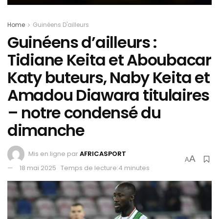
Home
Guinéens D'ailleurs
Guinéens d’ailleurs :
Tidiane Keita et Aboubacar
Katy buteurs, Naby Keita et
Amadou Diawara titulaires
– notre condensé du
dimanche
Mis en ligne par
AFRICASPORT
A
A
18 mai 2025
Temps de lecture:4 minutes