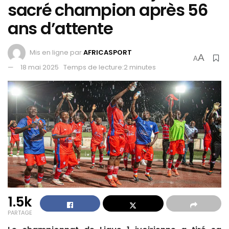
sacré champion après 56
ans d’attente
Mis en ligne par
AFRICASPORT
A
A
18 mai 2025
Temps de lecture:2 minutes
1.5k
PARTAGE