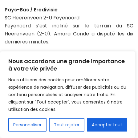
Pays-Bas / Eredivisie
SC Heerenveen 2-0 Feyenoord
Feyenoord s’est incliné sur le terrain du SC
Heerenveen (2-0). Amara Conde a disputé les dix
dernières minutes.
Roumanie / Liga 1
Nous accordons une grande importance
CSM Politehnica 0-2 Petrolul Ploiești
à votre vie privée
Le CSM Politehnica Iași a été dominé à domicile (0-2)
par le Petrolul Ploiești. Titularisé, Tidiane Keita a
Nous utilisons des cookies pour améliorer votre
ouvert le score dès la 33ᵉ minute. Sékou Camara,
expérience de navigation, diffuser des publicités ou du
quant à lui, a participé à l’intégralité de la rencontre.
contenu personnalisés et analyser notre trafic. En
cliquant sur "Tout accepter", vous consentez à notre
AFC / Champions League
utilisation des cookies.
Lion City 1-2 FC Sharjah
FR
Le FC Sharjah Cultural Club a pris le meilleur sur Lion
Personnaliser
Tout rejeter
Accepter tout
City (1-2). Ousmane Camara a joué l’intégralité du