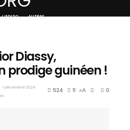
L’EDITO
AUTRES
r Diassy,
un prodige guinéen !
1 décembre 2024
524
11
0
A
A
es