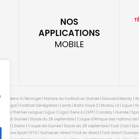
NOS
T
APPLICATIONS
MOBILE
u
guinéens à l'étranger | Histoire du football en Guinée | Edouard Mendy | Ali
 Sénégal | Football Sénégalais | Lamb | Balla Gaye 2 | Modou Lô | Ligue 1 Gu
uinée | Premier League | Ligue 1 | Liga | Serie A | LSFP | Conakry | Guinée | 
onnat Guinée | Stade du 28 septembre | Coupe d'Afrique des nations de fo
negal | Dakar | Coupe de Guinée | Stade du 28 septembre | Foot Club | Sport
ée | Live Sport | RTG | Guinee en direct | Foot en direct | Foot direct | Eurospo