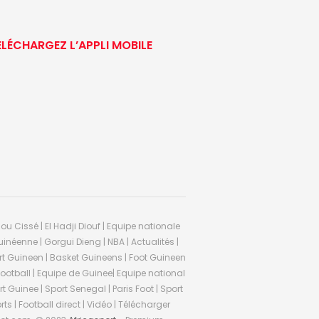
ÉLÉCHARGEZ L’APPLI MOBILE
ou Cissé | El Hadji Diouf | Equipe nationale
inéenne | Gorgui Dieng | NBA | Actualités |
Sport Guineen | Basket Guineens | Foot Guineen
otball | Equipe de Guinee| Equipe national
 Guinee | Sport Senegal | Paris Foot | Sport
rts | Football direct | Vidéo | Télécharger