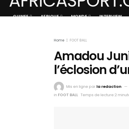
GUINEE
AFRIQUE
MONDE
INTERVIEW
Home
FOOT BALL
Amadou Junio
l’éclosion d’
Mis en ligne par
la redaction
in
FOOT BALL
Temps de lecture:2 minut