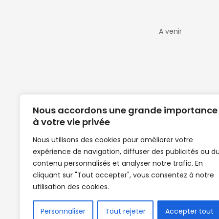
A venir
Nous accordons une grande importance
à votre vie privée
Nous utilisons des cookies pour améliorer votre
expérience de navigation, diffuser des publicités ou d
Clubs de football en Guinée | Footballeurs 
contenu personnalisés et analyser notre trafic. En
de Guinée de football | Mercato | Lions du
cliquant sur "Tout accepter", vous consentez à notre
News | Match en direct | But | Actualité au G
utilisation des cookies.
| Handball Guinee | Match Guinee | Champi
de Guinée | Senegal Equipe | Guinée | Le Se
en direct | Boxe | Sénégal Dakar | La Guin
Personnaliser
Tout rejeter
Accepter tout