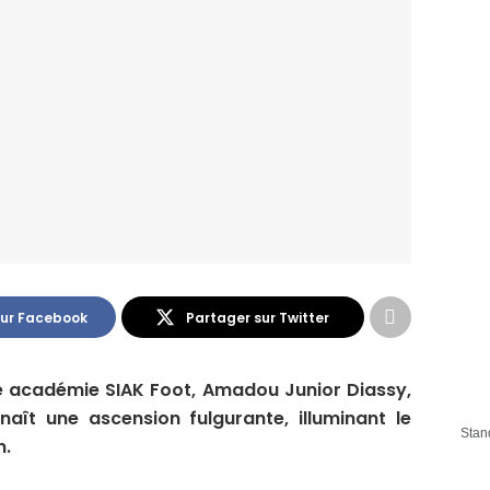
sur Facebook
Partager sur Twitter
se académie SIAK Foot, Amadou Junior Diassy,
naît une ascension fulgurante, illuminant le
Stan
n.