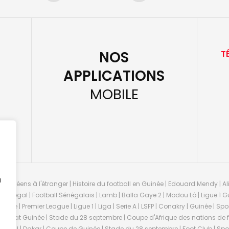
NOS
T
APPLICATIONS
MOBILE
u
guinéens à l'étranger | Histoire du football en Guinée | Edouard Mendy | Ali
 Sénégal | Football Sénégalais | Lamb | Balla Gaye 2 | Modou Lô | Ligue 1 Gu
uinée | Premier League | Ligue 1 | Liga | Serie A | LSFP | Conakry | Guinée | 
onnat Guinée | Stade du 28 septembre | Coupe d'Afrique des nations de fo
negal | Dakar | Coupe de Guinée | Stade du 28 septembre | Foot Club | Sport