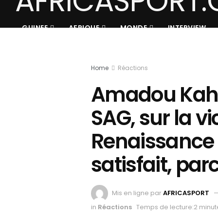
GUINEE
AFRIQUE
MONDE
INTERVIEW
Home
Réactions
Amadou Kahin
SAG, sur la vi
Renaissance F
satisfait, par
Mis en ligne par
AFRICASPORT
in
Réactions
Temps de lecture:2 minut