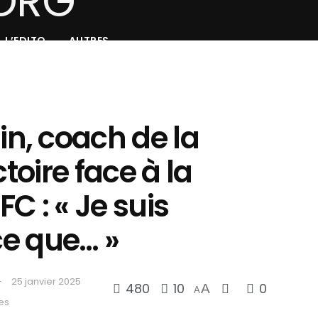
L’EDITO
AUTRES
, coach de la
ctoire face à la
C : « Je suis
ce que… »
25 janvier 2025
480
10
0
A
A
es