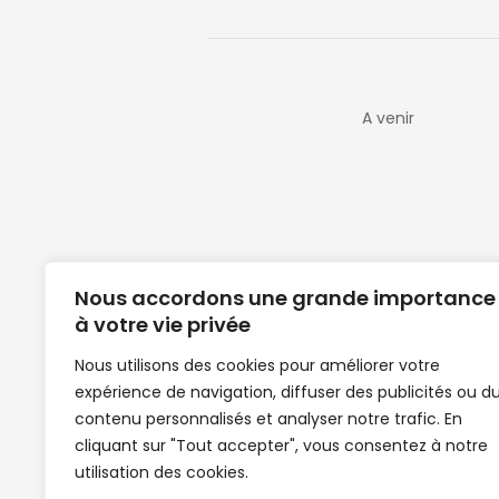
A venir
Nous accordons une grande importance
à votre vie privée
Nous utilisons des cookies pour améliorer votre
expérience de navigation, diffuser des publicités ou d
Clubs de football en Guinée | Footballeurs 
contenu personnalisés et analyser notre trafic. En
de Guinée de football | Mercato | Lions du
cliquant sur "Tout accepter", vous consentez à notre
News | Match en direct | But | Actualité au G
utilisation des cookies.
| Handball Guinee | Match Guinee | Champi
de Guinée | Senegal Equipe | Guinée | Le Se