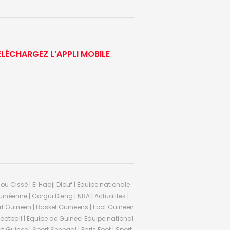
ÉLÉCHARGEZ L’APPLI MOBILE
ou Cissé | El Hadji Diouf | Equipe nationale
inéenne | Gorgui Dieng | NBA | Actualités |
Sport Guineen | Basket Guineens | Foot Guineen
otball | Equipe de Guinee| Equipe national
 Guinee | Sport Senegal | Paris Foot | Sport