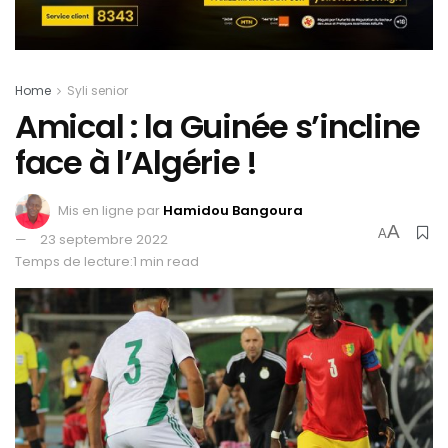
Home
Syli senior
Amical : la Guinée s’incline
face à l’Algérie !
Mis en ligne par
Hamidou Bangoura
A
A
23 septembre 2022
Temps de lecture:1 min read