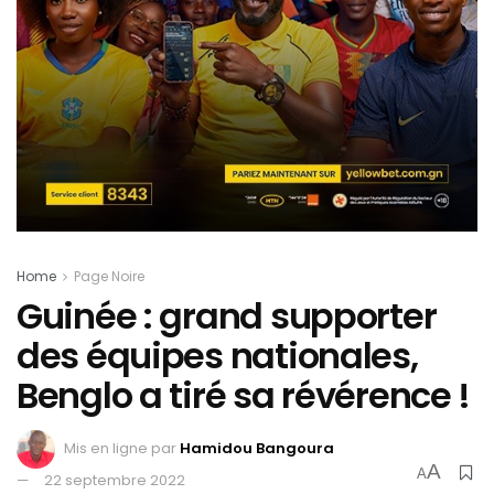
Home
Page Noire
Guinée : grand supporter
des équipes nationales,
Benglo a tiré sa révérence !
Mis en ligne par
Hamidou Bangoura
A
A
22 septembre 2022