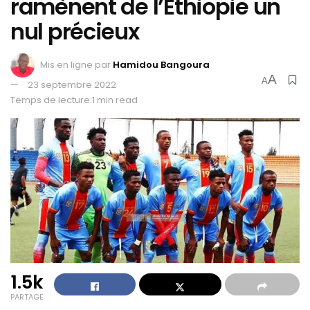
ramènent de l’Éthiopie un
nul précieux
Mis en ligne par
Hamidou Bangoura
A
A
23 septembre 2022
Temps de lecture:1 min read
1.5k
PARTAGE