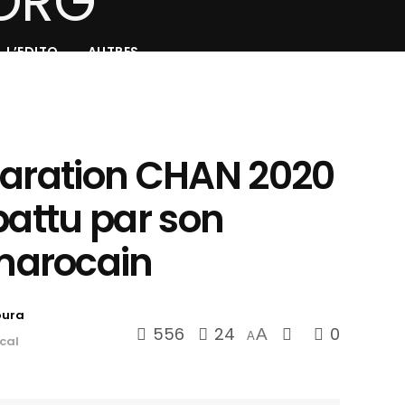
L’EDITO
AUTRES
paration CHAN 2020
l battu par son
marocain
oura
556
24
0
A
A
ocal