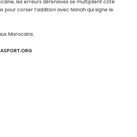
ine, les erreurs défensives se multiplient côté
aux pour corser l’addition avec Nanah qui signe le
caux Marocains.
ICASPORT.ORG