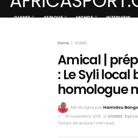
GUINEE
AFRIQUE
MONDE
INTERVIEW
Home
GUINEE
Amical | pré
: Le Syli loca
homologue 
Mis en ligne par
Hamidou Bang
19 novembre 2019
in
GUINEE
,
Syli L
Temps de lecture:1 min read