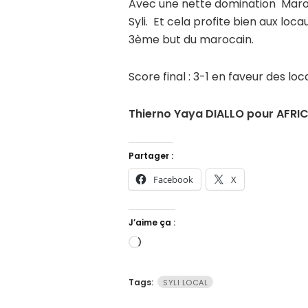
Avec une nette domination Maroca
Syli. Et cela profite bien aux loc
3ème but du marocain.
Score final : 3-1 en faveur des lo
Thierno Yaya DIALLO pour AFR
Partager :
Facebook
X
J’aime ça :
Chargement…
Tags:
SYLI LOCAL