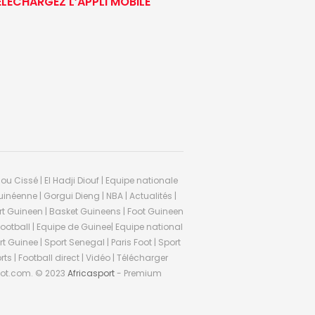
ÉLÉCHARGEZ L’APPLI MOBILE
ou Cissé | El Hadji Diouf | Equipe nationale
inéenne | Gorgui Dieng | NBA | Actualités |
Sport Guineen | Basket Guineens | Foot Guineen
otball | Equipe de Guinee| Equipe national
 Guinee | Sport Senegal | Paris Foot | Sport
rts | Football direct | Vidéo | Télécharger
ifoot.com. © 2023
Africasport
- Premium