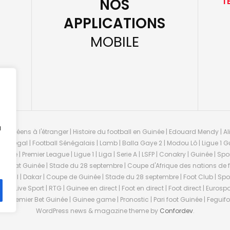
NOS
T
APPLICATIONS
MOBILE
u
guinéens à l'étranger | Histoire du football en Guinée | Edouard Mendy | Ali
 Sénégal | Football Sénégalais | Lamb | Balla Gaye 2 | Modou Lô | Ligue 1 Gu
uinée | Premier League | Ligue 1 | Liga | Serie A | LSFP | Conakry | Guinée | 
onnat Guinée | Stade du 28 septembre | Coupe d'Afrique des nations de fo
negal | Dakar | Coupe de Guinée | Stade du 28 septembre | Foot Club | Sport
ée | Live Sport | RTG | Guinee en direct | Foot en direct | Foot direct | Eurospo
ns | Premier Bet Guinée | Guinee game | Pronostic | Pari foot Guinée | Fegu
WordPress news & magazine theme by
Confordev
.