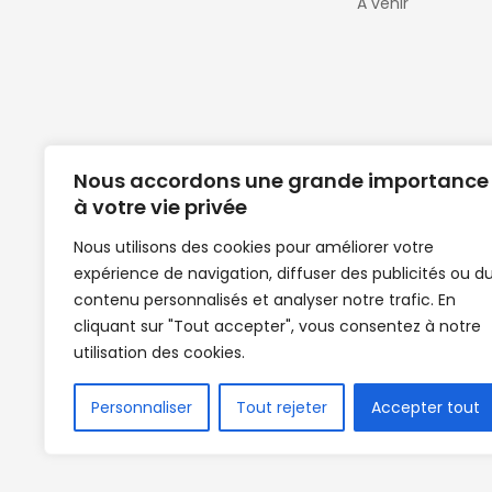
A venir
Nous accordons une grande importance
à votre vie privée
Nous utilisons des cookies pour améliorer votre
expérience de navigation, diffuser des publicités ou d
Clubs de football en Guinée | Footballeurs 
contenu personnalisés et analyser notre trafic. En
de Guinée de football | Mercato | Lions du
cliquant sur "Tout accepter", vous consentez à notre
News | Match en direct | But | Actualité au G
utilisation des cookies.
| Handball Guinee | Match Guinee | Champi
de Guinée | Senegal Equipe | Guinée | Le Se
en direct | Boxe | Sénégal Dakar | La Guin
Personnaliser
Tout rejeter
Accepter tout
Africasport | Clubs de football guinée