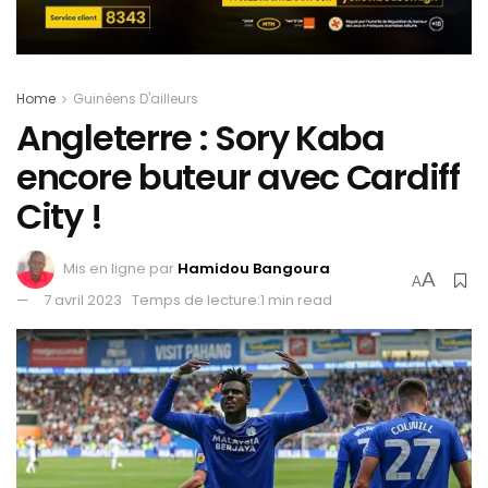
Home
Guinéens D'ailleurs
Angleterre : Sory Kaba
encore buteur avec Cardiff
City !
Mis en ligne par
Hamidou Bangoura
A
A
7 avril 2023
Temps de lecture:1 min read