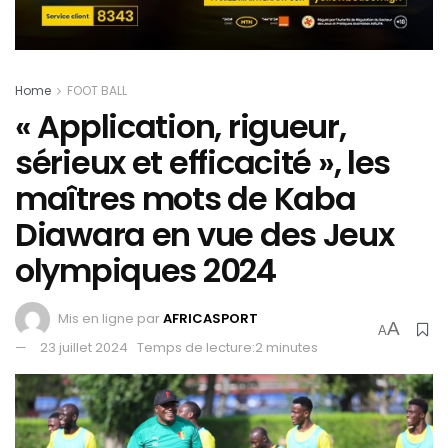
Home
FOOT BALL
« Application, rigueur,
sérieux et efficacité », les
maîtres mots de Kaba
Diawara en vue des Jeux
olympiques 2024
Mis en ligne par
AFRICASPORT
A
A
23 juillet 2024
Temps de lecture:2 minutes