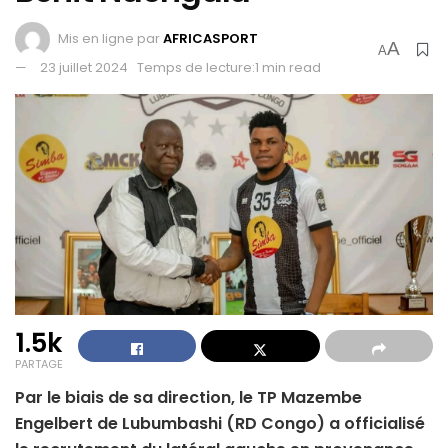
Mis en ligne par
AFRICASPORT
A
A
23 juillet 2024
Temps de lecture:1 min read
1.5k
PARTAGE
Par le biais de sa direction, le TP Mazembe
Engelbert de Lubumbashi (RD Congo) a officialisé