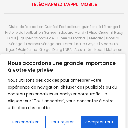
TÉLÉCHARGEZ L’APPLI MOBILE
Clubs de football en Guinée | Footballeurs guinéens à l'étranger |
Histoire du football en Guinée | Edouard Mendy | Aliou Cissé | El Hadji
Diouf | Equipe nationale de Guinée de football | Mercato | Lions du
Sénégal | Football Sénégalais | Lamb | Balla Gaye 2 | Modou Lô |
Ligue 1 Guinéenne | Gorgui Dieng | NBA | Actualités | News | Match en
direct | But | Actualité au Guinée | Premier League | Ligue 1 | Liga | Serie
A | LSFP | Conakry | Guinée | Sport Guineen | Basket Guineens | Foot
Nous accordons une grande importance
Guineen | Handball Guinee | Match Guinee | Championnat Guinée |
à votre vie privée
Stade du 28 septembre | Coupe d'Afrique des nations de football |
Equipe de Guinee| Equipe national de Guinée | Senegal Equipe |
Nous utilisons des cookies pour améliorer votre
Guinée | Le Senegal | Dakar | Coupe de Guinée | Stade du 28
expérience de navigation, diffuser des publicités ou du
septembre | Foot Club | Sport Guinee | Sport Senegal | Paris Foot |
contenu personnalisés et analyser notre trafic. En
Sport en direct | Boxe | Sénégal Dakar | La Guinée | Live Sport | RTG |
cliquant sur "Tout accepter", vous consentez à notre
Guinee en direct | Foot en direct | Foot direct | Eurosports | Football
direct | Vidéo | Télécharger Africasport | Clubs de football guinéens |
utilisation des cookies.
Premier Bet Guinée | Guinee game | Pronostic | Pari foot Guinée |
Feguifoot.com. © 2023
Africasport
- Premium WordPress news &
FR
Personnaliser
Tout rejeter
Accepter tout
magazine theme by
Confordev
.