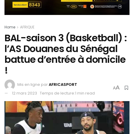
Home
AFRIQUE
BAL-saison 3 (Basketball) :
l’AS Douanes du Sénégal
battue d’entrée à domicile
!
Mis en ligne par
AFRICASPORT
A
A
12 mars 2023
Temps de lecture:1 min read