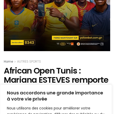
Home
AUTRES SPORTS
African Open Tunis :
Mariana ESTEVES remporte
la médaille de bronze pour
Nous accordons une grande importance
la Guinée
à votre vie privée
Nous utilisons des cookies pour améliorer votre
Mis en ligne par
Hamidou Bangoura
A
A