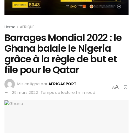
Home
AFRIQUE
Barrages Mondial 2022 : le
Ghana balaie le Nigeria
grâce à la règle de but et
file pour le Qatar
Mis en ligne par
AFRICASPORT
A
A
29 mars 2022
Temps de lecture:1 min read