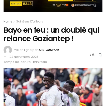
Home
Guinéens D'ailleurs
Bayo en feu : un doublé qui
relance Gaziantep !
Mis en ligne par
AFRICASPORT
A
A
22 novembre 2025
Temps de lecture:1 min read