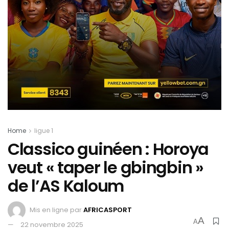
Home
ligue 1
Classico guinéen : Horoya
veut « taper le gbingbin »
de l’AS Kaloum
Mis en ligne par
AFRICASPORT
A
A
22 novembre 2025