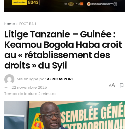
Home
FOOT BALL
Litige Tanzanie – Guinée :
Keamou Bogola Haba croit
au « rétablissement des
droits » du Syli
Mis en ligne par
AFRICASPORT
A
A
22 novembre 2025
Temps de lecture:2 minutes