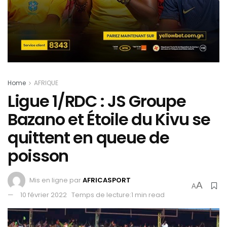
Home
AFRIQUE
Ligue 1/RDC : JS Groupe
Bazano et Étoile du Kivu se
quittent en queue de
poisson
Mis en ligne par
AFRICASPORT
A
A
10 février 2022
Temps de lecture:1 min read