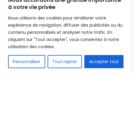
guinéen (détails)
à votre vie privée
Nous utilisons des cookies pour améliorer votre
Mis en ligne par
Hamidou Bangoura
A
A
expérience de navigation, diffuser des publicités ou du
9 février 2022
Temps de lecture:1 min read
contenu personnalisés et analyser notre trafic. En
cliquant sur "Tout accepter", vous consentez à notre
utilisation des cookies.
FR
Personnaliser
Tout rejeter
Accepter tout
1.9k
PARTAGE
Dans un bref post ce mercredi soir, la page
Facebook du club industriel de Kamsar annonce