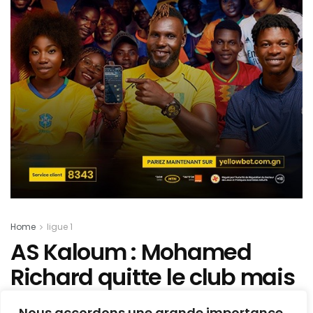
Home
ligue 1
AS Kaloum : Mohamed
Richard quitte le club mais
reste dans le championnat
Nous accordons une grande importance