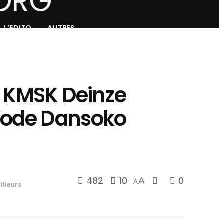
L’EDITO
AUTRES
: KMSK Deinze
fode Dansoko
482
10
0
A
A
illeurs