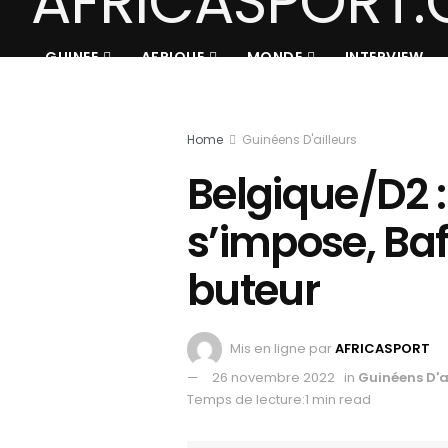
GUINEE
AFRIQUE
MONDE
INTERVIEW
Home
Guinéens D'ailleurs
Belgique/D2 
s’impose, Ba
buteur
Mis en ligne par
AFRICASPORT
26 novembre 2022
in
Guinéens D'a
Temps de lecture:1 min read