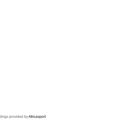
dings provided by
Africasport