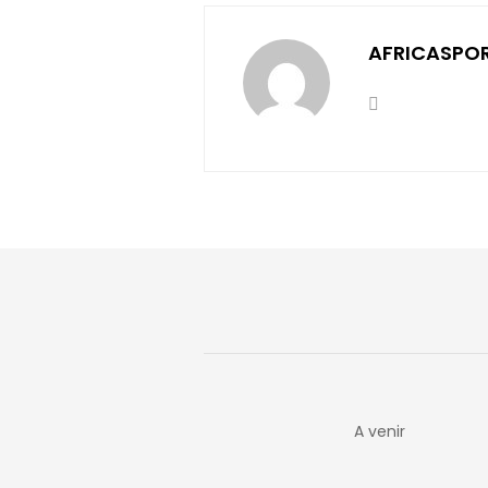
AFRICASPO
A venir