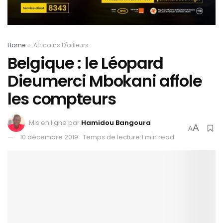
Home
Africains D'ailleurs
Belgique : le Léopard
Dieumerci Mbokani affole
les compteurs
Mis en ligne par
Hamidou Bangoura
A
A
10 décembre 2019
Temps de lecture:1 min read