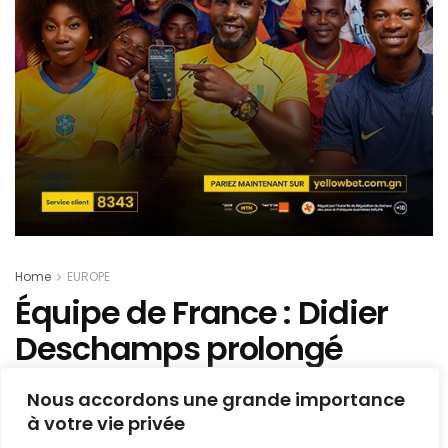
Home
EUROPE
Équipe de France : Didier
Deschamps prolongé
jusqu’en …
Nous accordons une grande importance
à votre vie privée
Mis en ligne par
Hamidou Bangoura
A
A