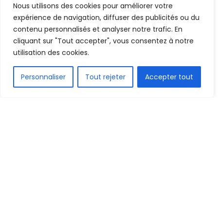
Nous utilisons des cookies pour améliorer votre
10 décembre 2019
Temps de lecture:1 min read
expérience de navigation, diffuser des publicités ou du
contenu personnalisés et analyser notre trafic. En
cliquant sur "Tout accepter", vous consentez à notre
utilisation des cookies.
FR
Personnaliser
Tout rejeter
Accepter tout
Didier DESCHAMPS PROLONGÉ !
1.5k
PARTAGE
Le comité exécutif de la Fédération française de