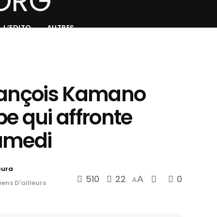
L’EDITO
AUTRES
rançois Kamano
e qui affronte
amedi
oura
510
22
0
A
A
ens D'ailleurs