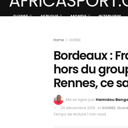
GUINEE
AFRIQUE
MONDE
INTERVIEW
Home
GUINEE
Bordeaux : F
hors du group
Rennes, ce s
Mis en ligne par
Hamidou Bang
20 décembre 2019
in
GUINEE
,
Guiné
Temps de lecture:1 min read