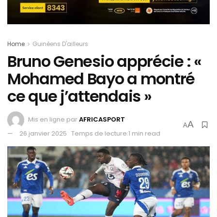
Home
Guinéens D'ailleurs
Bruno Genesio apprécie : «
Mohamed Bayo a montré
ce que j’attendais »
Mis en ligne par
AFRICASPORT
A
A
26 janvier 2025
Temps de lecture:1 min read