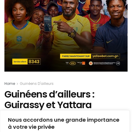
Home
Guinéens D'ailleurs
Guinéens d’ailleurs :
Guirassy et Yattara
buteurs, Bayo passeur –
Nous accordons une grande importance
notre condensé du samedi
à votre vie privée