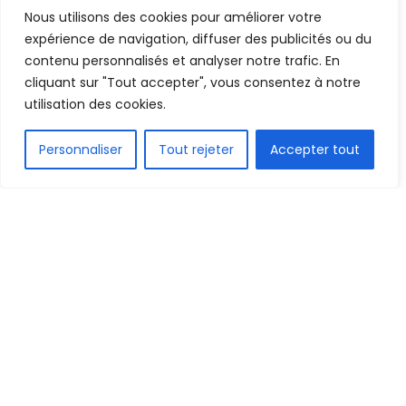
Nous utilisons des cookies pour améliorer votre
Mis en ligne par
AFRICASPORT
A
A
expérience de navigation, diffuser des publicités ou du
26 janvier 2025
Temps de lecture:3 minutes
contenu personnalisés et analyser notre trafic. En
cliquant sur "Tout accepter", vous consentez à notre
utilisation des cookies.
FR
Personnaliser
Tout rejeter
Accepter tout
1.5k
PARTAGE
Ce samedi 25 janvier 2025, plusieurs joueurs
guinéens se sont distingués dans leurs clubs
respectifs à l’international. Voici notre