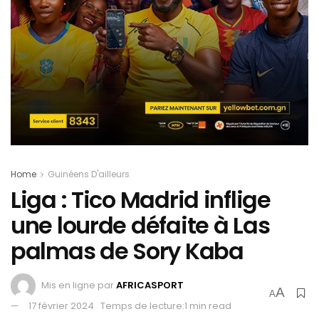
Home
Guinéens D'ailleurs
Liga : Tico Madrid inflige
une lourde défaite à Las
palmas de Sory Kaba
Mis en ligne par
AFRICASPORT
A
A
17 février 2024
Temps de lecture:1 min read