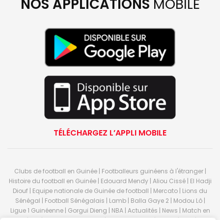
NOS APPLICATIONS
MOBILE
TÉLÉCHARGEZ L’APPLI MOBILE
Clubs de football en Guinée | Footballeurs guinéens à l'étranger |
Histoire du football en Guinée | Edouard Mendy | Aliou Cissé | El Hadji
Diouf | Equipe nationale de Guinée de football | Mercato | Lions du
Sénégal | Football Sénégalais | Lamb | Balla Gaye 2 | Modou Lô |
Ligue 1 Guinéenne | Gorgui Dieng | NBA | Actualités | News | Match en