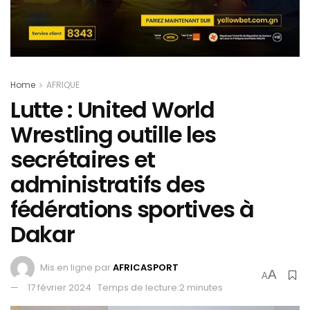
Home
AFRIQUE
Lutte : United World
Wrestling outille les
secrétaires et
administratifs des
fédérations sportives à
Dakar
Mis en ligne par
AFRICASPORT
A
A
17 février 2024
Temps de lecture:2 minutes