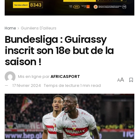
Home
Guinéens D'ailleurs
Bundesliga : Guirassy
inscrit son 18e but de la
saison !
Mis en ligne par
AFRICASPORT
A
A
17 février 2024
Temps de lecture:1 min read