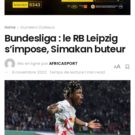
Home
Guinéens D'ailleurs
Bundesliga : le RB Leipzig
s’impose, Simakan buteur
Mis en ligne par
AFRICASPORT
A
A
9 novembre 2022
Temps de lecture:1 min read