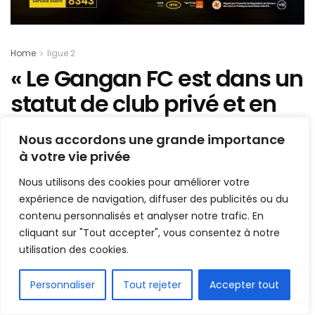
Home
ligue 2
« Le Gangan FC est dans un
statut de club privé et en
conséquence… », président
Nous accordons une grande importance
de la Ligue régionale de
à votre vie privée
football de Kindia
Nous utilisons des cookies pour améliorer votre
expérience de navigation, diffuser des publicités ou du
Mis en ligne par
Hamidou Bangoura
contenu personnalisés et analyser notre trafic. En
A
A
cliquant sur "Tout accepter", vous consentez à notre
9 novembre 2022
Temps de lecture:3 minutes
utilisation des cookies.
FR
Personnaliser
Tout rejeter
Accepter tout