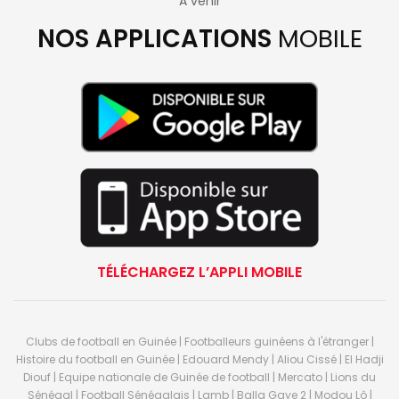
A venir
NOS APPLICATIONS
MOBILE
TÉLÉCHARGEZ L’APPLI MOBILE
Clubs de football en Guinée | Footballeurs guinéens à l'étranger |
Histoire du football en Guinée | Edouard Mendy | Aliou Cissé | El Hadji
Diouf | Equipe nationale de Guinée de football | Mercato | Lions du
Sénégal | Football Sénégalais | Lamb | Balla Gaye 2 | Modou Lô |