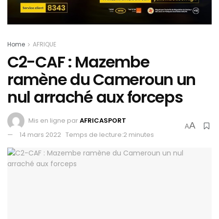
Home
AFRIQUE
C2-CAF : Mazembe
ramène du Cameroun un
nul arraché aux forceps
Mis en ligne par
AFRICASPORT
A
A
14 mars 2022
Temps de lecture:2 minutes