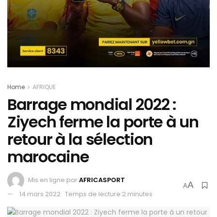
Home
AFRIQUE
Barrage mondial 2022 :
Ziyech ferme la porte à un
retour à la sélection
marocaine
Mis en ligne par
AFRICASPORT
A
A
14 mars 2022
Temps de lecture:2 minutes