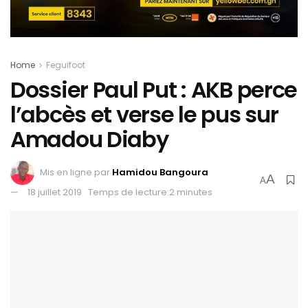
Home
Feguifoot
Dossier Paul Put : AKB perce
l’abcès et verse le pus sur
Amadou Diaby
Mis en ligne par
Hamidou Bangoura
A
A
18 juillet 2019
Temps de lecture:2 minutes