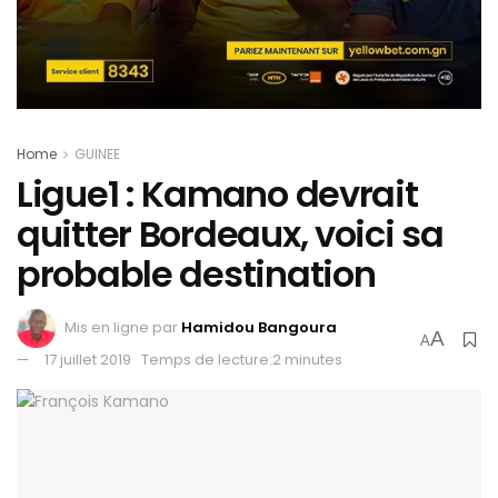
Home
GUINEE
Ligue1 : Kamano devrait
quitter Bordeaux, voici sa
probable destination
Mis en ligne par
Hamidou Bangoura
A
A
17 juillet 2019
Temps de lecture:2 minutes