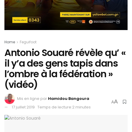
Home
Feguifoot
Antonio Souaré révèle qu’ «
il y’a des gens tapis dans
l’ombre à la fédération »
(vidéo)
Mis en ligne par
Hamidou Bangoura
A
A
17 juillet 2019
Temps de lecture:2 minutes