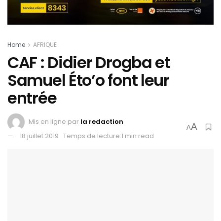
Home
AFRIQUE
CAF : Didier Drogba et
Samuel Éto’o font leur
entrée
Mis en ligne par
la redaction
A
A
18 juillet 2019
Temps de lecture:1 min read