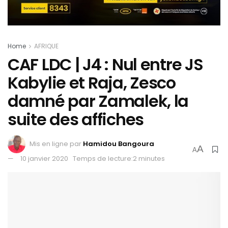
Home
AFRIQUE
CAF LDC | J4 : Nul entre JS
Kabylie et Raja, Zesco
damné par Zamalek, la
suite des affiches
Mis en ligne par
Hamidou Bangoura
A
A
10 janvier 2020
Temps de lecture:2 minutes