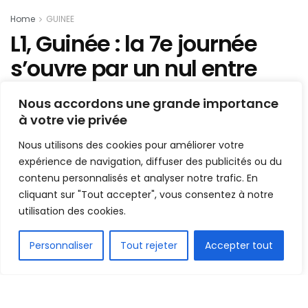
Home
GUINEE
L1, Guinée : la 7e journée
s’ouvre par un nul entre
ASFAG et Loubha
Nous accordons une grande importance
à votre vie privée
Mis en ligne par
Hamidou Bangoura
A
A
Nous utilisons des cookies pour améliorer votre
10 janvier 2020
Temps de lecture:1 min read
expérience de navigation, diffuser des publicités ou du
contenu personnalisés et analyser notre trafic. En
cliquant sur "Tout accepter", vous consentez à notre
utilisation des cookies.
FR
Personnaliser
Tout rejeter
Accepter tout