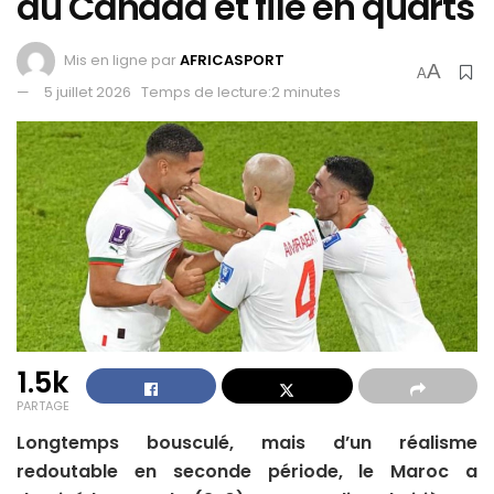
du Canada et file en quarts
Mis en ligne par
AFRICASPORT
A
A
5 juillet 2026
Temps de lecture:2 minutes
1.5k
PARTAGE
Longtemps bousculé, mais d’un réalisme
redoutable en seconde période, le Maroc a