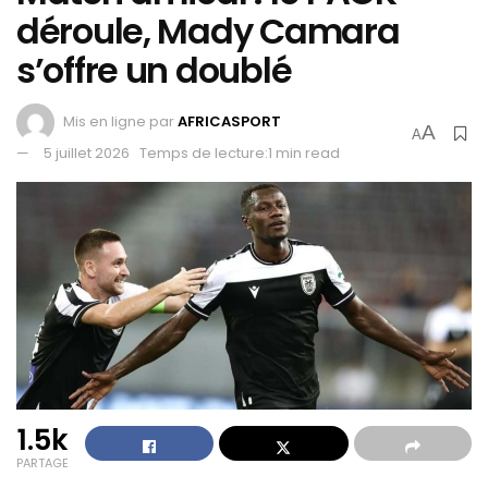
déroule, Mady Camara
s’offre un doublé
Mis en ligne par
AFRICASPORT
A
A
5 juillet 2026
Temps de lecture:1 min read
1.5k
PARTAGE