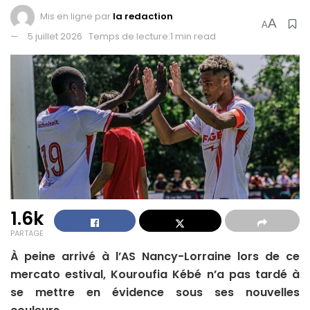
Mis en ligne par
la redaction
A
A
5 juillet 2026
Temps de lecture:1 min read
1.6k
PARTAGE
À peine arrivé à l’AS Nancy-Lorraine lors de ce
mercato estival, Kouroufia Kébé n’a pas tardé à
se mettre en évidence sous ses nouvelles