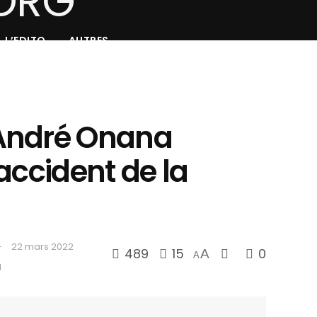
L’EDITO
AUTRES
André Onana
accident de la
22 mars 2022
489
15
0
A
A
d