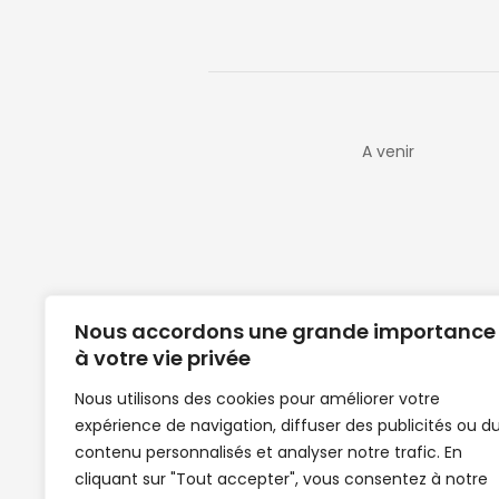
A venir
Nous accordons une grande importance
à votre vie privée
Nous utilisons des cookies pour améliorer votre
expérience de navigation, diffuser des publicités ou d
Clubs de football en Guinée | Footballeurs 
contenu personnalisés et analyser notre trafic. En
de Guinée de football | Mercato | Lions du
cliquant sur "Tout accepter", vous consentez à notre
News | Match en direct | But | Actualité au G