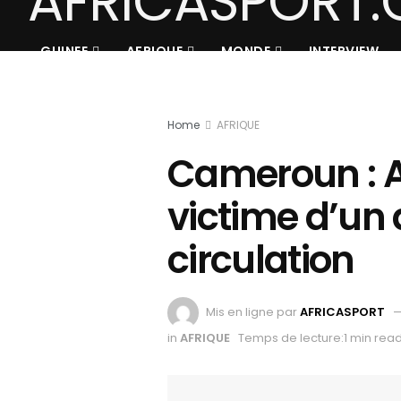
GUINEE
AFRIQUE
MONDE
INTERVIEW
Home
AFRIQUE
Cameroun : 
victime d’un 
circulation
Mis en ligne par
AFRICASPORT
in
AFRIQUE
Temps de lecture:1 min rea