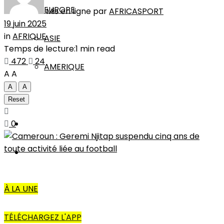
EUROPE
Mis en ligne par
AFRICASPORT
19 juin 2025
in
AFRIQUE
ASIE
Temps de lecture:1 min read
472
24
AMERIQUE
A
A
A
A
INTERVIEW
Reset
0
L’EDITO
AUTRES
À LA UNE
TÉLÉCHARGEZ L'APP