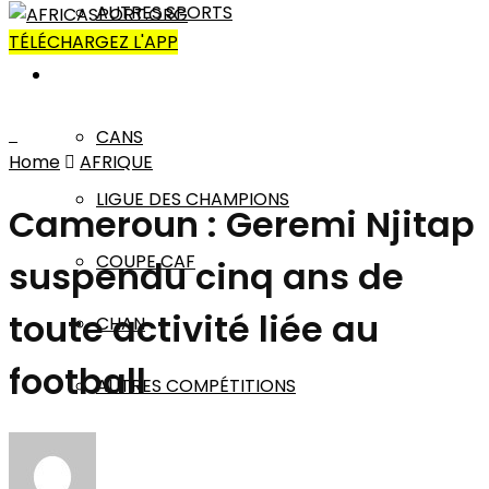
AUTRES SPORTS
TÉLÉCHARGEZ L'APP
AFRIQUE
CANS
Home
AFRIQUE
LIGUE DES CHAMPIONS
Cameroun : Geremi Njitap
COUPE CAF
suspendu cinq ans de
toute activité liée au
CHAN
football
AUTRES COMPÉTITIONS
MONDE