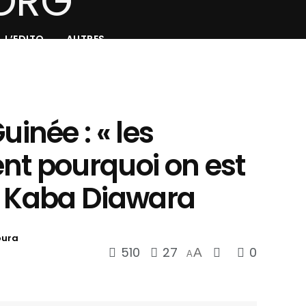
L’EDITO
AUTRES
née : « les
nt pourquoi on est
» Kaba Diawara
oura
510
27
0
A
A