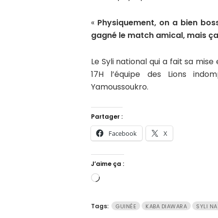
«
Physiquement, on a bien boss
gagné le match amical, mais ça
Le Syli national qui a fait sa mi
17H l’équipe des Lions ind
Yamoussoukro.
Partager :
Facebook
X
J’aime ça :
Chargement…
Tags:
GUINÉE
KABA DIAWARA
SYLI N