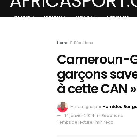
GUINEE
AFRIQUE
MONDE
INTERVIEW
Home
Réactions
Cameroun-Gui
garçons save
à cette CAN 
Mis en ligne par
Hamidou Bang
14 janvier 2024
in
Réactions
Temps de lecture:1 min read