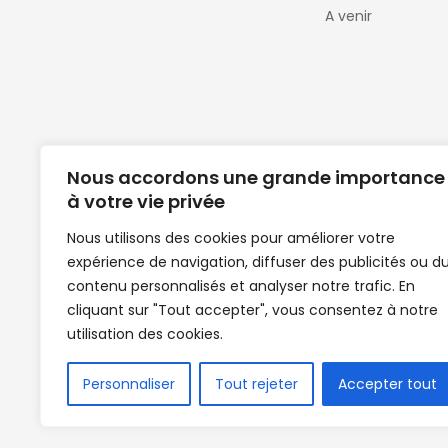
A venir
Nous accordons une grande importance
à votre vie privée
Nous utilisons des cookies pour améliorer votre
expérience de navigation, diffuser des publicités ou d
Clubs de football en Guinée | Footballeurs 
contenu personnalisés et analyser notre trafic. En
de Guinée de football | Mercato | Lions du
cliquant sur "Tout accepter", vous consentez à notre
News | Match en direct | But | Actualité au G
utilisation des cookies.
| Handball Guinee | Match Guinee | Champi
de Guinée | Senegal Equipe | Guinée | Le Se
en direct | Boxe | Sénégal Dakar | La Guin
Personnaliser
Tout rejeter
Accepter tout
Africasport | Clubs de football guinée