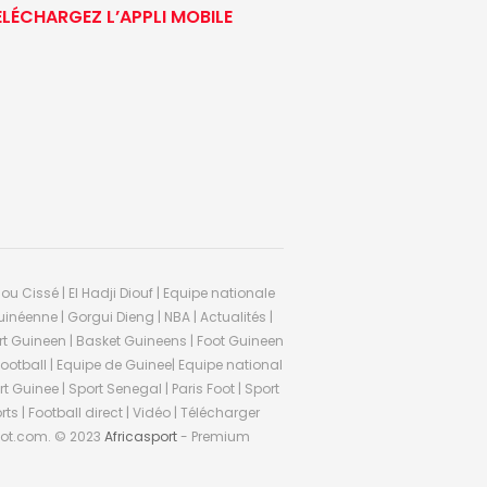
ÉLÉCHARGEZ L’APPLI MOBILE
ou Cissé | El Hadji Diouf | Equipe nationale
inéenne | Gorgui Dieng | NBA | Actualités |
Sport Guineen | Basket Guineens | Foot Guineen
otball | Equipe de Guinee| Equipe national
 Guinee | Sport Senegal | Paris Foot | Sport
rts | Football direct | Vidéo | Télécharger
ifoot.com. © 2023
Africasport
- Premium