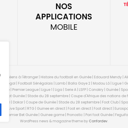
NOS
T
APPLICATIONS
MOBILE
u
guinéens à l'étranger | Histoire du football en Guinée | Edouard Mendy | Ali
 Sénégal | Football Sénégalais | Lamb | Balla Gaye 2 | Modou Lô | Ligue 1 Gu
uinée | Premier League | Ligue 1 | Liga | Serie A | LSFP | Conakry | Guinée | 
onnat Guinée | Stade du 28 septembre | Coupe d'Afrique des nations de fo
negal | Dakar | Coupe de Guinée | Stade du 28 septembre | Foot Club | Sport
ée | Live Sport | RTG | Guinee en direct | Foot en direct | Foot direct | Eurospo
ns | Premier Bet Guinée | Guinee game | Pronostic | Pari foot Guinée | Fegu
WordPress news & magazine theme by
Confordev
.