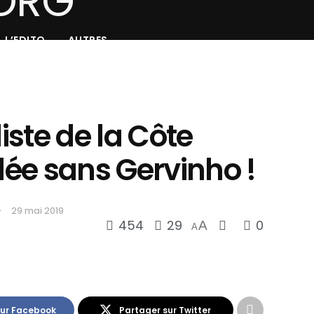
L’EDITO
AUTRES
liste de la Côte
ilée sans Gervinho !
29 mai 2019
454
29
0
A
A
sur Facebook
Partager sur Twitter