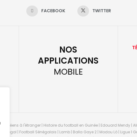
FACEBOOK
TWITTER
NOS
T
APPLICATIONS
MOBILE
u
guinéens à l'étranger | Histoire du football en Guinée | Edouard Mendy | Ali
 Sénégal | Football Sénégalais | Lamb | Balla Gaye 2 | Modou Lô | Ligue 1 Gu