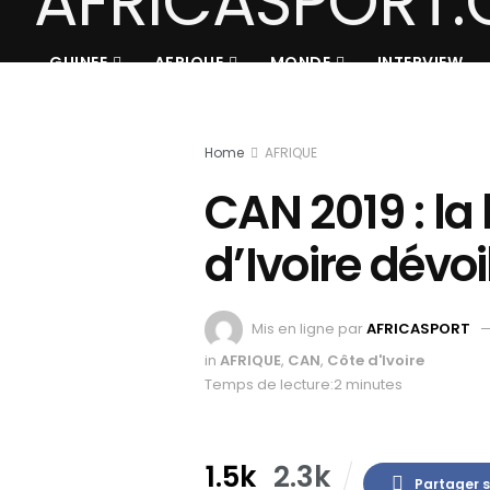
GUINEE
AFRIQUE
MONDE
INTERVIEW
Home
AFRIQUE
CAN 2019 : la 
d’Ivoire dévo
Mis en ligne par
AFRICASPORT
in
AFRIQUE
,
CAN
,
Côte d'Ivoire
Temps de lecture:2 minutes
1.5k
2.3k
Partager 